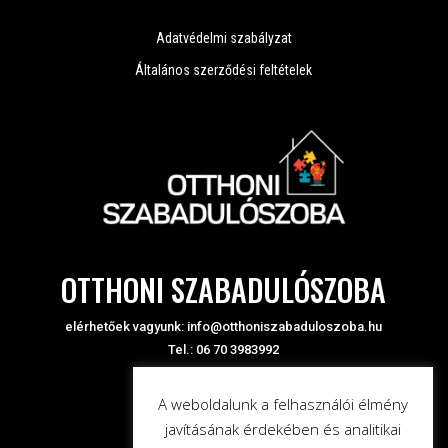
Adatvédelmi szabályzat
Általános szerződési feltételek
OTTHONI SZABADULÓSZOBA
elérhetőek vagyunk:
info@otthoniszabaduloszoba.hu
Tel.: 06 70 3983992
A weboldalunk a felhasználói élmény
javításának érdekében és analitikai