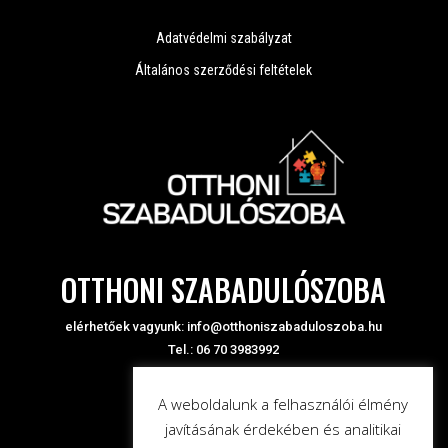
Adatvédelmi szabályzat
Általános szerződési feltételek
OTTHONI SZABADULÓSZOBA
elérhetőek vagyunk:
info@otthoniszabaduloszoba.hu
Tel.: 06 70 3983992
A weboldalunk a felhasználói élmény
javításának érdekében és analitikai