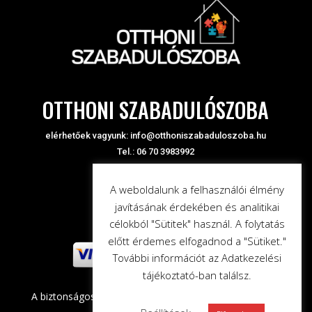
OTTHONI SZABADULÓSZOBA
elérhetőek vagyunk:
info@otthoniszabaduloszoba.hu
Tel.: 06 70 3983992
A weboldalunk a felhasználói élmény
javításának érdekében és analitikai
célokból "Sütitek" használ. A folytatás
előtt érdemes elfogadnod a "Sütiket."
További információt az Adatkezelési
tájékoztató-ban találsz.
A biztonságos online fizetést a Paylike biztosítja!