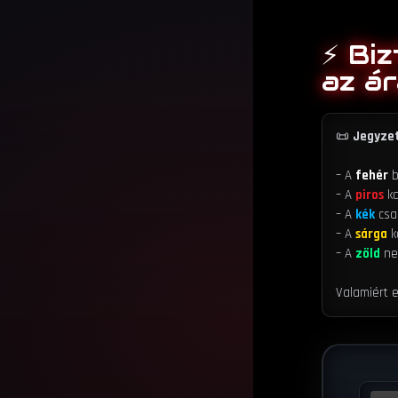
⚡ Biz
az á
📜
Jegyzet
– A
fehér
b
– A
piros
ka
– A
kék
csa
– A
sárga
k
– A
zöld
nem
Valamiért 