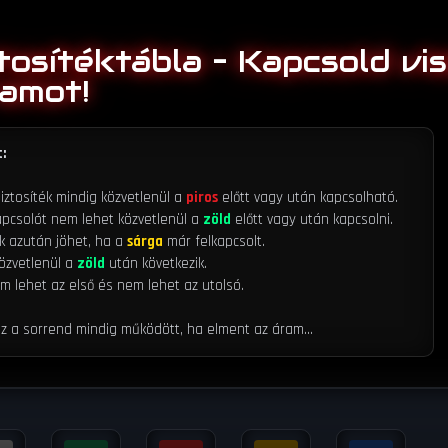
tosítéktábla – Kapcsold vi
ramot!
:
iztosíték mindig közvetlenül a
piros
előtt vagy után kapcsolható.
pcsolót nem lehet közvetlenül a
zöld
előtt vagy után kapcsolni.
k azután jöhet, ha a
sárga
már felkapcsolt.
özvetlenül a
zöld
után következik.
 lehet az első és nem lehet az utolsó.
ez a sorrend mindig működött, ha elment az áram…