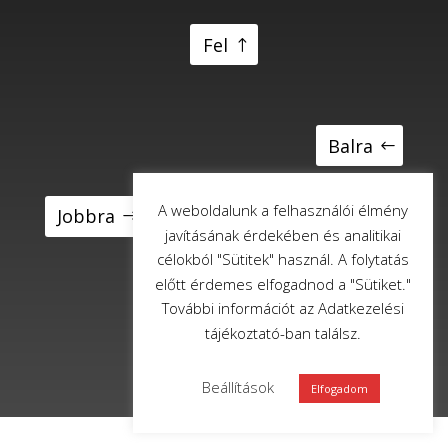
Fel
Balra
A weboldalunk a felhasználói élmény
Jobbra
javításának érdekében és analitikai
célokból "Sütitek" használ. A folytatás
előtt érdemes elfogadnod a "Sütiket."
További információt az Adatkezelési
Le
tájékoztató-ban találsz.
Beállítások
Elfogadom