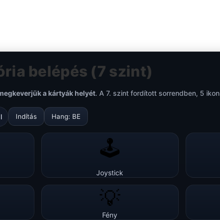
ria belépés (7 szint)
megkeverjük a kártyák helyét
. A 7. szint fordított sorrendben, 5 ikon
l
Indítás
Hang:
BE
🕹️
Joystick
💡
Fény