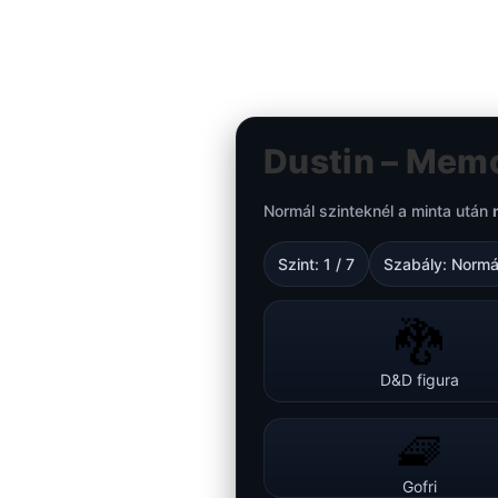
Dustin – Memó
Normál szinteknél a minta után
Szint:
1
/
7
Szabály:
Normá
🐉
D&D figura
🧇
Gofri