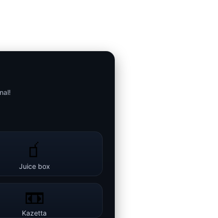
nal!
🧃
Juice box
📼
Kazetta