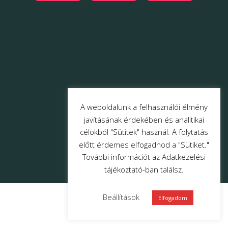
A weboldalunk a felhasználói élmény
javításának érdekében és analitikai
célokból "Sütitek" használ. A folytatás
előtt érdemes elfogadnod a "Sütiket."
További információt az Adatkezelési
tájékoztató-ban találsz.
Beállítások
Elfogadom