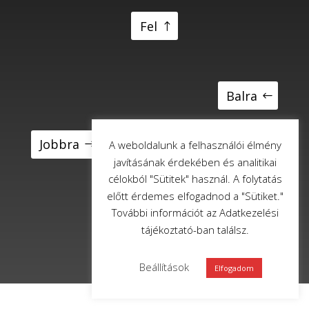
Fel
Balra
Jobbra
A weboldalunk a felhasználói élmény
javításának érdekében és analitikai
célokból "Sütitek" használ. A folytatás
előtt érdemes elfogadnod a "Sütiket."
További információt az Adatkezelési
Le
tájékoztató-ban találsz.
Beállítások
Elfogadom