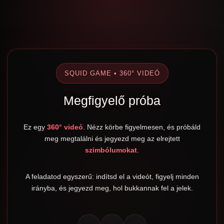
SQUID GAME • 360° VIDEÓ
Megfigyelő próba
Ez egy
360° videó
. Nézz körbe figyelmesen, és próbáld
meg megtalálni és jegyezd meg az elrejtett
szimbólumokat
.
A feladatod egyszerű: indítsd el a videót, figyelj minden
irányba, és jegyezd meg, hol bukkannak fel a jelek.