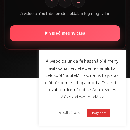
○
△
□
A videó a YouTube eredeti oldalán fog megnyílni.
▶️ Videó megnyitása
A weboldalunk a felhasználói élmény
javításának érdekében és analitikai
célokból "Sütitek" használ. A folytatás
előtt érdemes elfogadnod a "Sütiket."
További információt az Adatkezelési
tájékoztató-ban találsz.
Beállítások
Elfogadom