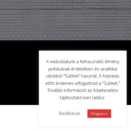
A weboldalunk a felhasználói élmény
javításának érdekében és analitikai
célokból "Sütitek" használ. A folytatás
előtt érdemes elfogadnod a "Sütiket."
További információt az Adatkezelési
tájékoztató-ban találsz.
Beállítások
Elfogadom