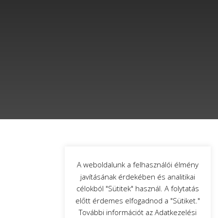
A weboldalunk a felhasználói élmény
javításának érdekében és analitikai
célokból "Sütitek" használ. A folytatás
előtt érdemes elfogadnod a "Sütiket."
További információt az Adatkezelési