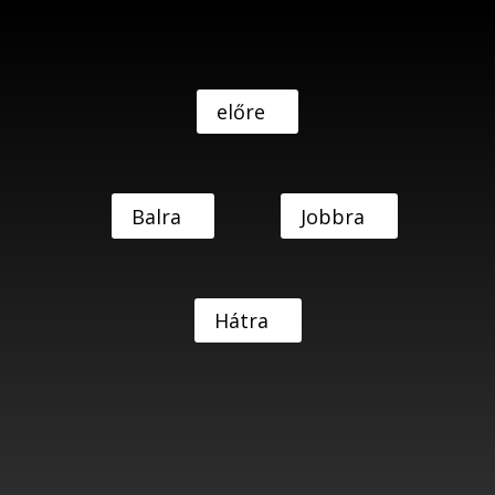
előre
Balra
Jobbra
Hátra