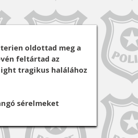
terien oldottad meg a
vén feltártad az
rlight tragikus halálához
pangó sérelmeket