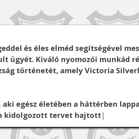
eddel és éles elméd segítségével mes
lult ügyét. Kiváló nyomozói munkád ré
szság történetét, amely Victoria Silve
, aki egész életében a háttérben lap
 kidolgozott tervet hajtott végre,