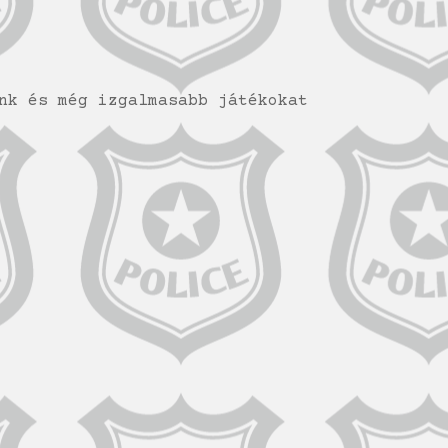
nk és még izgalmasabb játékokat