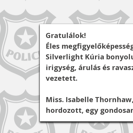
Gratulálok!
Éles megfigyelőképesség
Silverlight Kúria bonyo
irigység, árulás és rava
vezetett.
Miss. Isabelle Thornhaw
hordozott, egy gondosan