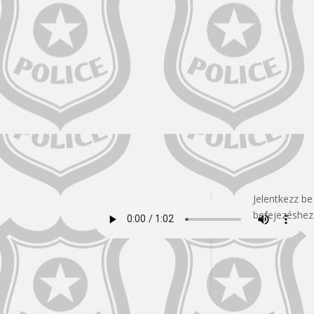
Jelentkezz be
befejezéshez